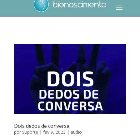
Dois dedos de conversa
por
Suporte
|
fev 9, 2023
|
audio