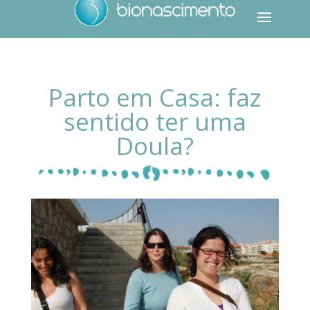
Parto em Casa: faz
sentido ter uma
Doula?